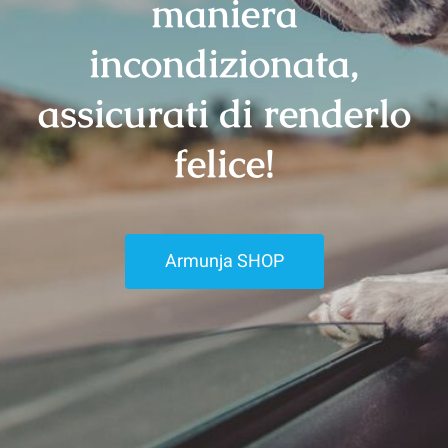
maniera
incondizionata,
assicurati di renderlo
felice!
Armunja SHOP