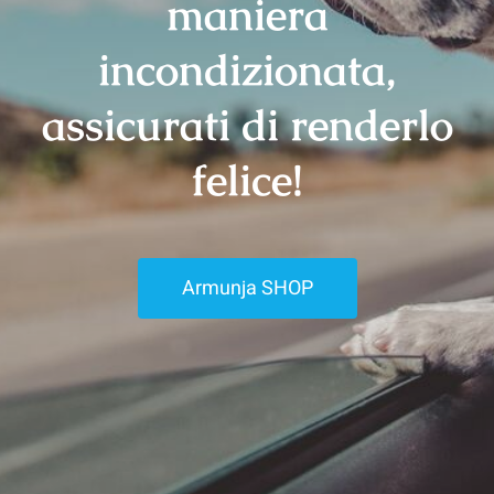
maniera
incondizionata,
assicurati di renderlo
felice!
Armunja SHOP