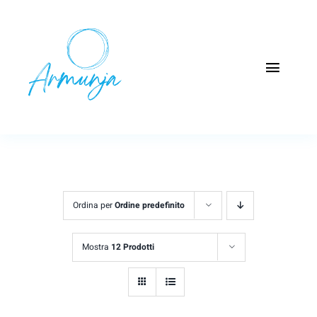
Salta
al
contenuto
Toggle
Naviga
Home
Test Felicità
Ricette
Ordina per
Ordine predefinito
Manuali
Mostra
12 Prodotti
Shop
Info