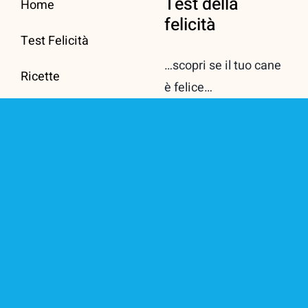
Test della
Home
felicità
Test Felicità
…scopri se il tuo cane
Ricette
è felice…
Manuali
Vai al TEST
Shop
Info
Contatti