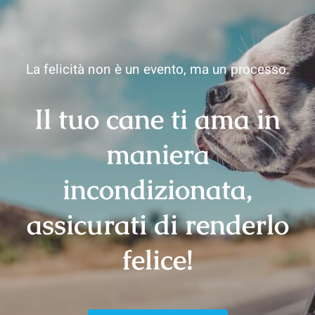
La felicità non è un evento, ma un processo.
Il tuo cane ti ama in
maniera
incondizionata,
assicurati di renderlo
felice!