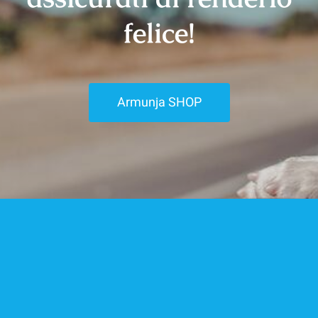
felice!
Armunja SHOP